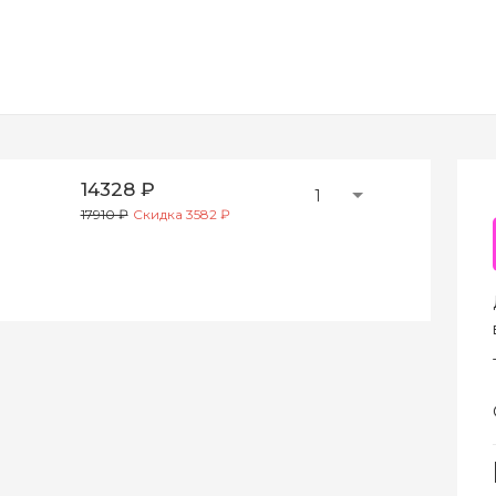
14328 ₽
1
17910 ₽
Скидка 3582 ₽